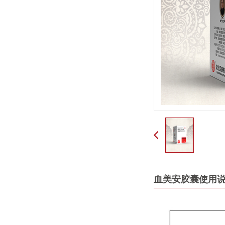
血美安胶囊使用